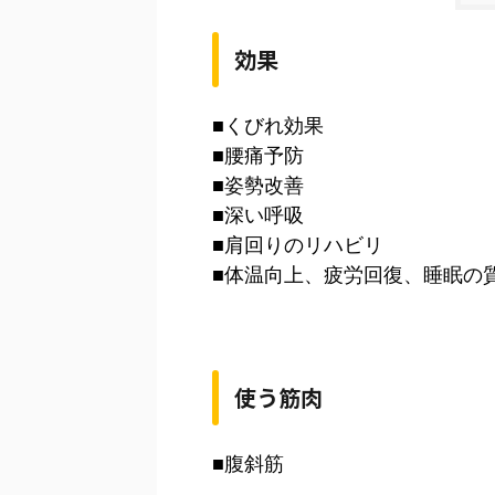
効果
■くびれ効果
■腰痛予防
■姿勢改善
■深い呼吸
■肩回りのリハビリ
■体温向上、疲労回復、睡眠の
使う筋肉
■腹斜筋