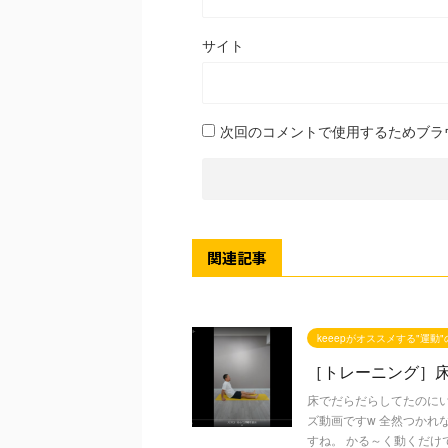
サイト
次回のコメントで使用するためブラ
関連記事
keeepがオススメする"運動
［トレーニング］床
床でだらだらしてたのに
ズ動画ですw 全然つかれ
すね。 かる～く動くだけで .